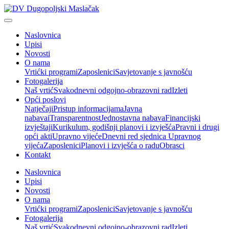
Naslovnica
Upisi
Novosti
O nama
Vrtićki programi
Zaposlenici
Savjetovanje s javnošću
Fotogalerija
Naš vrtić
Svakodnevni odgojno-obrazovni rad
Izleti
Opći poslovi
Natječaji
Pristup informacijama
Javna
nabava
iTransparentnost
Jednostavna nabava
Financijski
izvještaji
Kurikulum, godišnji planovi i izvješća
Pravni i drugi
opći akti
Upravno vijeće
Dnevni red sjednica Upravnog
vijeća
Zaposlenici
Planovi i izvješća o radu
Obrasci
Kontakt
Naslovnica
Upisi
Novosti
O nama
Vrtićki programi
Zaposlenici
Savjetovanje s javnošću
Fotogalerija
Naš vrtić
Svakodnevni odgojno-obrazovni rad
Izleti