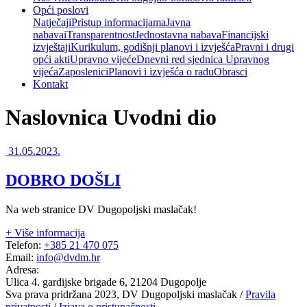
Opći poslovi
Natječaji
Pristup informacijama
Javna
nabava
iTransparentnost
Jednostavna nabava
Financijski
izvještaji
Kurikulum, godišnji planovi i izvješća
Pravni i drugi
opći akti
Upravno vijeće
Dnevni red sjednica Upravnog
vijeća
Zaposlenici
Planovi i izvješća o radu
Obrasci
Kontakt
Naslovnica Uvodni dio
31.05.2023.
DOBRO DOŠLI
Na web stranice DV Dugopoljski maslačak!
+ Više informacija
Telefon:
+385 21 470 075
Email:
info@dvdm.hr
Adresa:
Ulica 4. gardijske brigade 6, 21204 Dugopolje
Sva prava pridržana 2023, DV Dugopoljski maslačak /
Pravila
privatnosti
/
Izjava o pristupačnosti