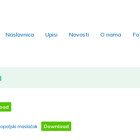
Naslovnica
Upisi
Novosti
O nama
Fo
u
oad
Download
ugopoljski maslačak