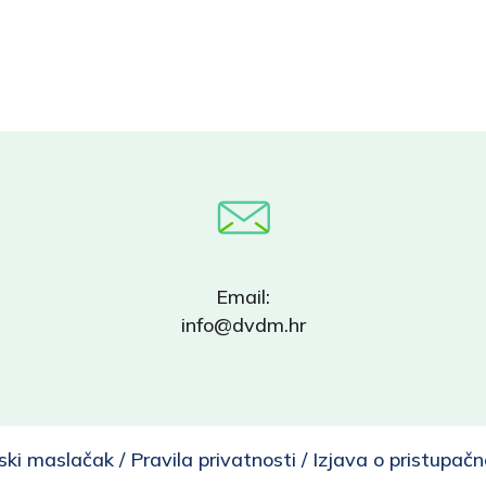
Email:
info@dvdm.hr
ski maslačak /
Pravila privatnosti
/
Izjava o pristupačn