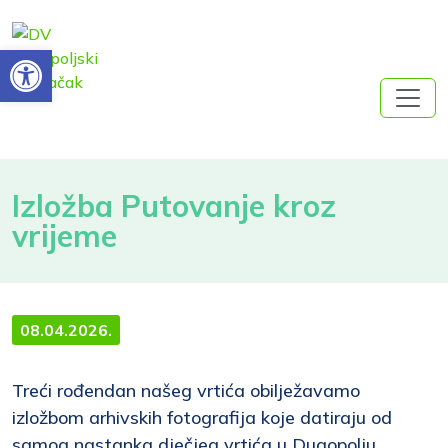
Open toolbar
Izložba Putovanje kroz
vrijeme
08.04.2026.
Treći rođendan našeg vrtića obilježavamo
izložbom arhivskih fotografija koje datiraju od
samog nastanka dječjeg vrtića u Dugopolju.