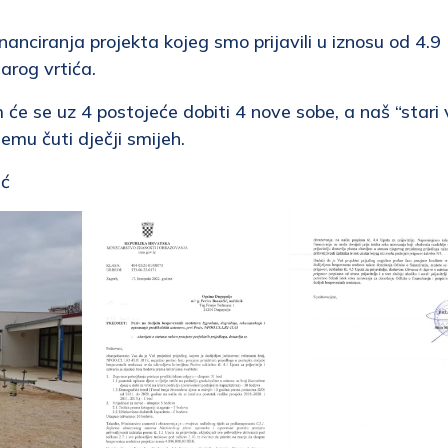
nanciranja projekta kojeg smo prijavili u iznosu od 4.9
arog vrtića.
će se uz 4 postojeće dobiti 4 nove sobe, a naš “stari v
jemu čuti dječji smijeh.
ić