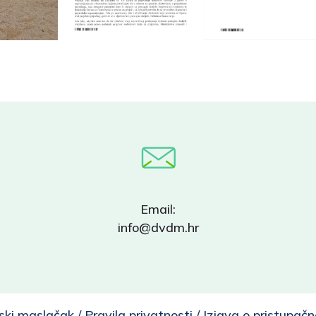
Email:
info@dvdm.hr
ski maslačak /
Pravila privatnosti
/
Izjava o pristupačn