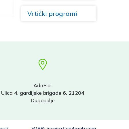
Vrtićki programi
Adresa:
Ulica 4. gardijske brigade 6, 21204
Dugopolje
osti
WEB:
inspiration4web.com