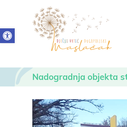
Open toolbar
Nadogradnja objekta st