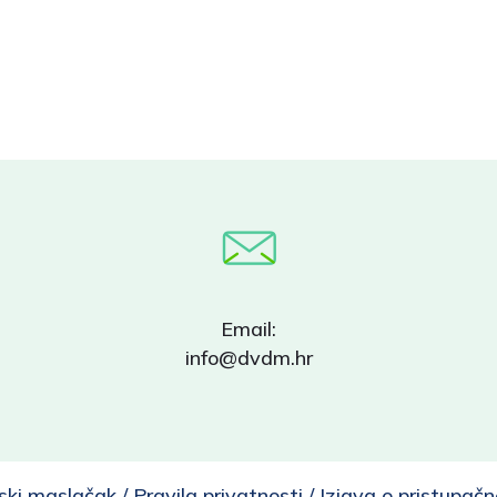
Email:
info@dvdm.hr
ski maslačak /
Pravila privatnosti
/
Izjava o pristupačn