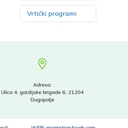
Vrtićki programi
Adresa:
Ulica 4. gardijske brigade 6, 21204
Dugopolje
osti
WEB:
inspiration4web.com