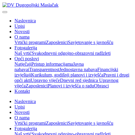
Naslovnica
Upisi
Novosti
O nama
Vrtićki programi
Zaposlenici
Savjetovanje s javnošću
Fotogalerija
Naš vrtić
Svakodnevni odgojno-obrazovni rad
Izleti
Opći poslovi
Natječaji
Pristup informacijama
Javna
nabava
iTransparentnost
Jednostavna nabava
Financijski
izvještaji
Kurikulum, godišnji planovi i izvješća
Pravni i drugi
opći akti
Upravno vijeće
Dnevni red sjednica Upravnog
vijeća
Zaposlenici
Planovi i izvješća o radu
Obrasci
Kontakt
Naslovnica
Upisi
Novosti
O nama
Vrtićki programi
Zaposlenici
Savjetovanje s javnošću
Fotogalerija
Naš vrtić
Svakodnevni odgojno-obrazovni rad
Izleti