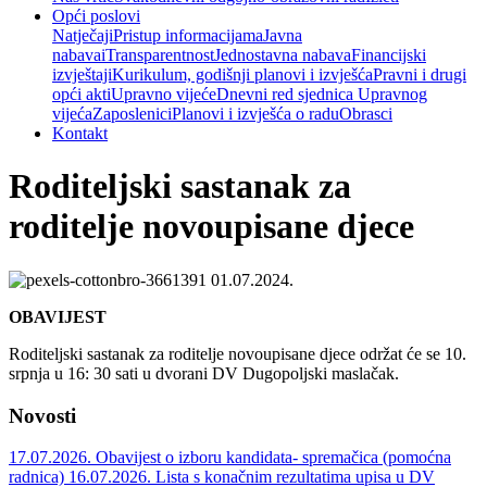
Opći poslovi
Natječaji
Pristup informacijama
Javna
nabava
iTransparentnost
Jednostavna nabava
Financijski
izvještaji
Kurikulum, godišnji planovi i izvješća
Pravni i drugi
opći akti
Upravno vijeće
Dnevni red sjednica Upravnog
vijeća
Zaposlenici
Planovi i izvješća o radu
Obrasci
Kontakt
Roditeljski sastanak za
roditelje novoupisane djece
01.07.2024.
OBAVIJEST
Roditeljski sastanak za roditelje novoupisane djece održat će se 10.
srpnja u 16: 30 sati u dvorani DV Dugopoljski maslačak.
Novosti
17.07.2026.
Obavijest o izboru kandidata- spremačica (pomoćna
radnica)
16.07.2026.
Lista s konačnim rezultatima upisa u DV