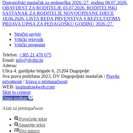
Dugopoljski maslačak za pedagošku 2026./27. godinu
08.07.2026.
OBAVIJEST ZA RODITELJE
03.07.2026.
RODITELJSKI
SASTANAK ZA RODITELJE NOVOUPISANE DJECE
18.06.2026.
LISTA REDA PRVENSTVA S REZULTATIMA
PRIJAVA UPISA ZA PEDAGOŠKU GODINU 2026./27.
Stručni savjeti
Vrtićki jelovnik
Vrtićki programi
Telefon:
+385 21 470 075
Email:
info@dvdm.hr
Adresa:
Ulica 4. gardijske brigade 6, 21204 Dugopolje
Sva prava pridržana 2023, DV Dugopoljski maslačak /
Pravila
privatnosti
/
Izjava o pristupačnosti
WEB:
inspiration4web.com
Skip to content
Open toolbar
Alati za pristupačnost
Povećajte tekst
Smanjite tekst
Sivi tonovi