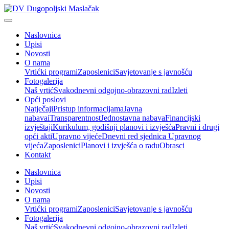
Naslovnica
Upisi
Novosti
O nama
Vrtićki programi
Zaposlenici
Savjetovanje s javnošću
Fotogalerija
Naš vrtić
Svakodnevni odgojno-obrazovni rad
Izleti
Opći poslovi
Natječaji
Pristup informacijama
Javna
nabava
iTransparentnost
Jednostavna nabava
Financijski
izvještaji
Kurikulum, godišnji planovi i izvješća
Pravni i drugi
opći akti
Upravno vijeće
Dnevni red sjednica Upravnog
vijeća
Zaposlenici
Planovi i izvješća o radu
Obrasci
Kontakt
Naslovnica
Upisi
Novosti
O nama
Vrtićki programi
Zaposlenici
Savjetovanje s javnošću
Fotogalerija
Naš vrtić
Svakodnevni odgojno-obrazovni rad
Izleti