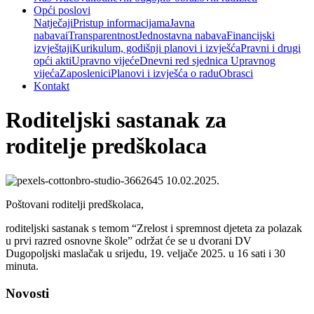
Opći poslovi
Natječaji
Pristup informacijama
Javna
nabava
iTransparentnost
Jednostavna nabava
Financijski
izvještaji
Kurikulum, godišnji planovi i izvješća
Pravni i drugi
opći akti
Upravno vijeće
Dnevni red sjednica Upravnog
vijeća
Zaposlenici
Planovi i izvješća o radu
Obrasci
Kontakt
Roditeljski sastanak za
roditelje predškolaca
10.02.2025.
Poštovani roditelji predškolaca,
roditeljski sastanak s temom “Zrelost i spremnost djeteta za polazak
u prvi razred osnovne škole” održat će se u dvorani DV
Dugopoljski maslačak u srijedu, 19. veljače 2025. u 16 sati i 30
minuta.
Novosti