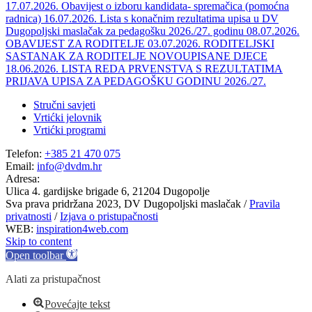
17.07.2026.
Obavijest o izboru kandidata- spremačica (pomoćna
radnica)
16.07.2026.
Lista s konačnim rezultatima upisa u DV
Dugopoljski maslačak za pedagošku 2026./27. godinu
08.07.2026.
OBAVIJEST ZA RODITELJE
03.07.2026.
RODITELJSKI
SASTANAK ZA RODITELJE NOVOUPISANE DJECE
18.06.2026.
LISTA REDA PRVENSTVA S REZULTATIMA
PRIJAVA UPISA ZA PEDAGOŠKU GODINU 2026./27.
Stručni savjeti
Vrtićki jelovnik
Vrtićki programi
Telefon:
+385 21 470 075
Email:
info@dvdm.hr
Adresa:
Ulica 4. gardijske brigade 6, 21204 Dugopolje
Sva prava pridržana 2023, DV Dugopoljski maslačak /
Pravila
privatnosti
/
Izjava o pristupačnosti
WEB:
inspiration4web.com
Skip to content
Open toolbar
Alati za pristupačnost
Povećajte tekst