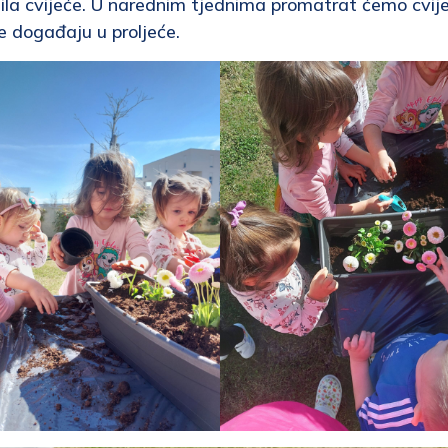
dila cvijeće. U narednim tjednima promatrat ćemo cvij
se događaju u proljeće.