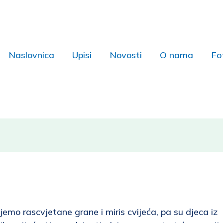
Naslovnica
Upisi
Novosti
O nama
Fo
emo rascvjetane grane i miris cvijeća, pa su djeca iz