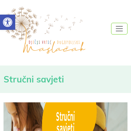
Open toolbar
Stručni savjeti